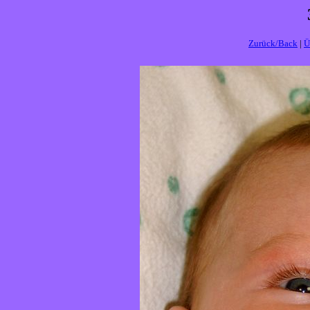
Zurück/Back
|
Ü