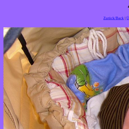
Zurück/Back
|
Ü