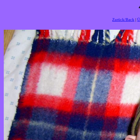
Zurück/Back
|
Ü