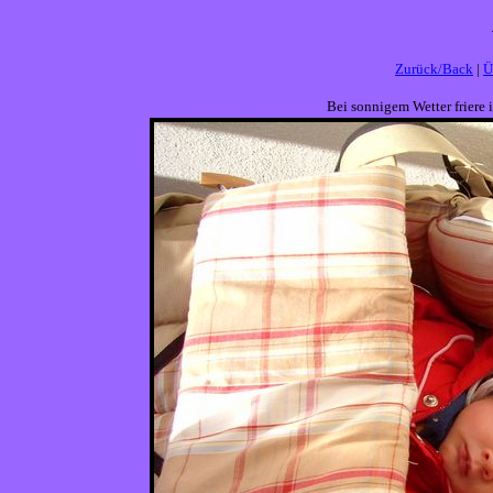
Zurück/Back
|
Ü
Bei sonnigem Wetter friere 