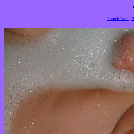
Zurück/Back
|
Ü